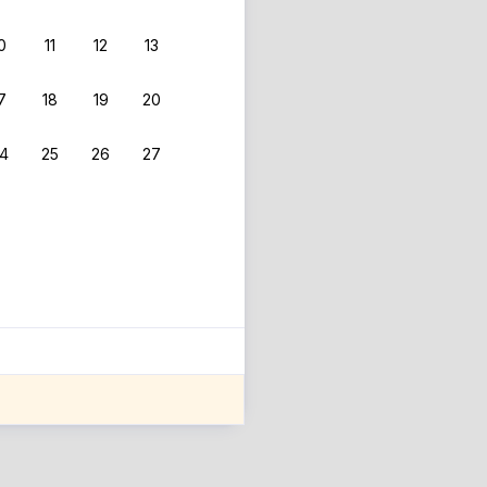
0
11
12
13
 фильтрам.
7
18
19
20
4
25
26
27