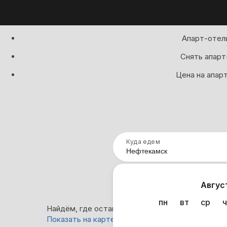
Апарт-отель
Снять апарт
Цена на апар
Куда едем
Нап
Авгус
пн
вт
ср
ч
Найдём, где остановиться в Нефтекамске: 0 ва
Показать на карте