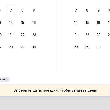
ариантов
6
7
8
9
7
8
9
1
 вариант из результатов поиска не соответствует заданным
росить фильтры
3
14
15
16
14
15
16
1
ссия
0
21
22
23
21
22
23
2
ссия
шкортостан
7
28
29
30
28
29
30
шкортостан
фтекамск
фтекамск
9 авг
Выберите даты поездки, чтобы увидеть цены