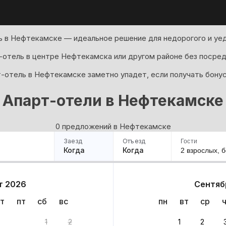
 в Нефтекамске — идеальное решение для недорогого и уед
-отель в центре Нефтекамска или другом районе без посред
т-отель в Нефтекамске заметно упадет, если получать бонус
Апарт-отели в Нефтекамске
0 предложений в Нефтекамске
Заезд
Отъезд
Гости
Когда
Когда
2 взрослых,
б
ример
Санкт-Петербург
Москва
Сочи
Минск
Казань
Дагестан
Кисловодск
Аб
т 2026
Сентяб
Квартиры
Гостиницы
Дома
Частный сектор
т
пт
сб
вс
пн
вт
ср
риантов
1
2
1
2