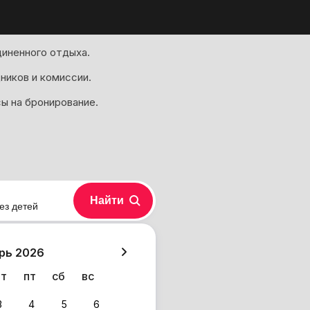
иненного отдыха.
ников и комиссии.
ы на бронирование.
Найти
ез детей
хазия
рь 2026
чт
пт
сб
вс
3
4
5
6